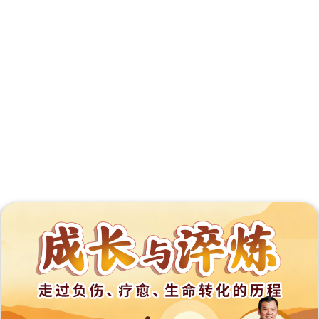
外
展
事
工