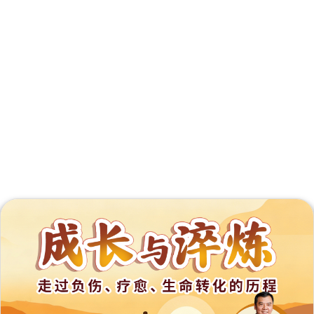
外
展
事
工