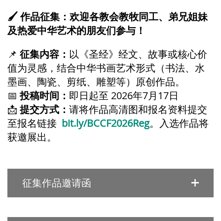
🖌
作品征集：欢迎
各教会教牧同工、弟兄姐妹
及热爱中华艺术的朋友们
参与！
📌
征集内容：
以《圣经》经文、故事或核心价
值为灵感，结合中华书画艺术形式（书法、水
墨画
、
陶瓷、剪纸、雕塑等）原创作品。
📅
投稿时间：
即日起至 2026年7月
17
日
📩
提交方式：
请将作品高清图和报名资料提交
至报名链接
bit.ly/BCCF2026Reg
。
入选作品将
获邀展出。
征集作品邀请函