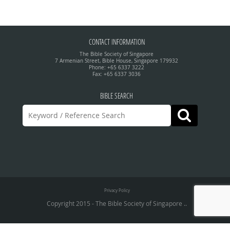
CONTACT INFORMATION
The Bible Society of Singapore
7 Armenian Street, Bible House, Singapore 179932
Phone: +65 6337 3222
Fax: +65 6337 3036
BIBLE SEARCH
Privacy Policy
Copyright 2015 - The Bible Society of Singapore ..