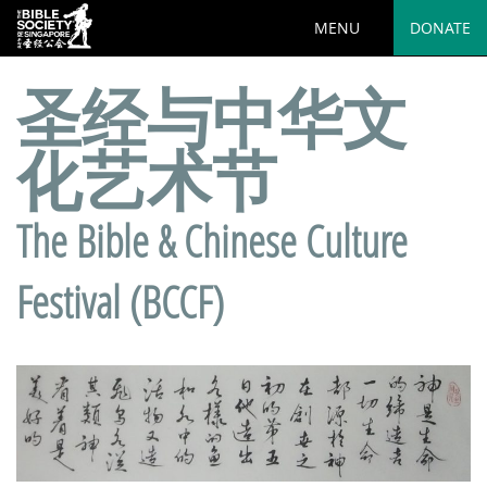
MENU
DONATE
圣经与中华文
化艺术节
The Bible & Chinese Culture
Festival (BCCF)