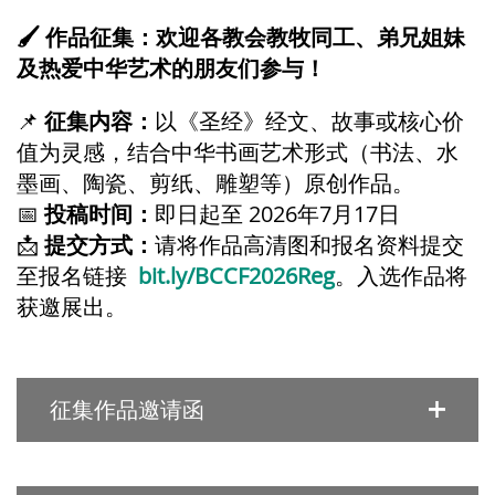
🖌
作品征集：欢迎
各教会教牧同工、弟兄姐妹
及热爱中华艺术的朋友们
参与！
📌
征集内容：
以《圣经》经文、故事或核心价
值为灵感，结合中华书画艺术形式（书法、水
墨画
、
陶瓷、剪纸、雕塑等）原创作品。
📅
投稿时间：
即日起至 2026年7月
17
日
📩
提交方式：
请将作品高清图和报名资料提交
至报名链接
bit.ly/BCCF2026Reg
。
入选作品将
获邀展出。
征集作品邀请函