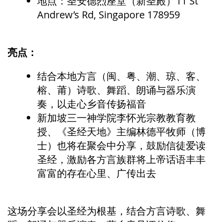
地点：圣安德烈座堂（新圣殿）11 St
Andrew’s Rd, Singapore 178959
亮点：
结合本地方言（闽、粤、潮、琼、客、
榕、莆）诗歌、舞蹈、朗诵与器乐演
奏，以走心乡音传扬福音
新加坡三一神学院李怀光宗教教育教
授、《圣经天地》主编林德平牧师（博
士）也将在聚会中分享，鼓励信徒爱读
圣经，激励各方言族群将上帝话语丰丰
富富的存在心里、广传出去
这场分享会以圣经为根基，结合方言诗歌、舞