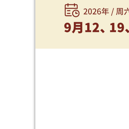
外
展
事