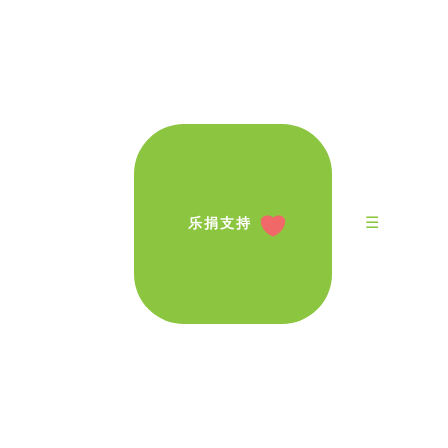
☰
乐捐支持