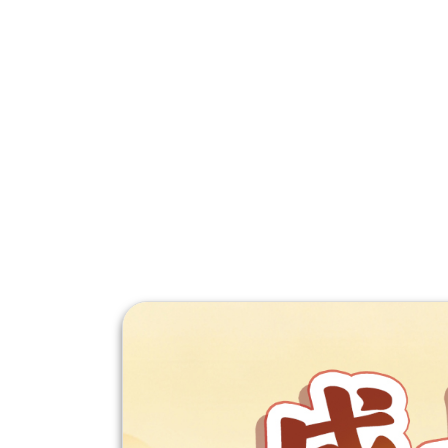
于
我
们