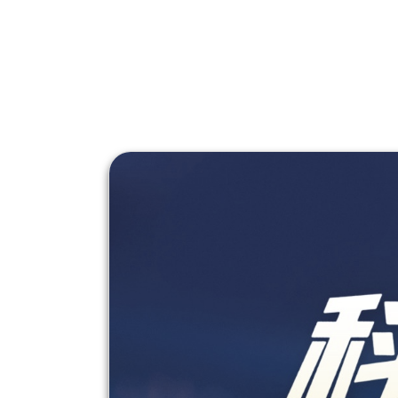
们
Search
for: