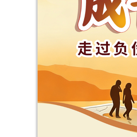
道
耕
学
院