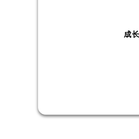
工
成
联
系
我