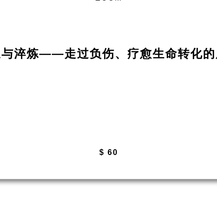
长与淬炼——走过负伤、疗愈生命转化的
$ 60