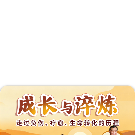
外
展
事
工