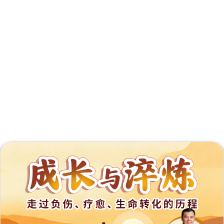
外
展
事
工