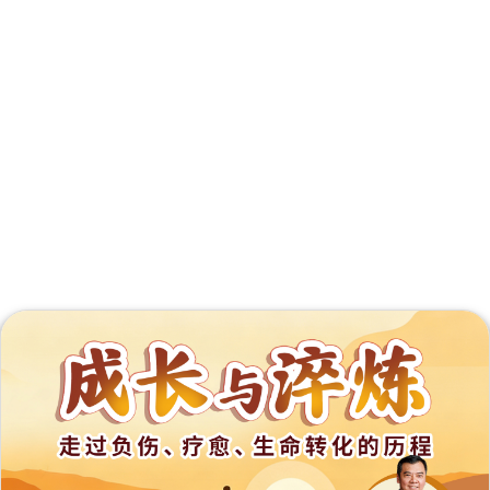
外
展
事
工