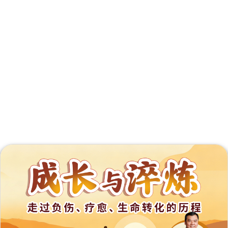
外
展
事
工