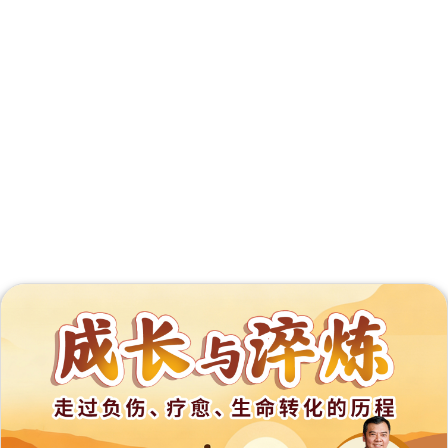
外
展
事
工