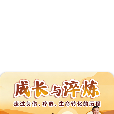
外
展
事
工