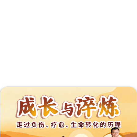
外
展
事
工