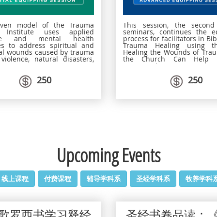
This session, the secon
oven model of the Trauma
seminars, continues the e
g Institute uses applied
process for facilitators in Bi
ure and mental health
Trauma Healing using t
es to address spiritual and
Healing the Wounds of Tra
al wounds caused by trauma
the Church Can Help 
violence, natural disasters,
associated programme mod
se.
proven approach uses 
250
250
Scripture and some of t
mental health principles t
spiritual and emotional
caused by trauma of war
conflicts, natural disast
accidents, abuse, and simila
The book has been transl
taught in over 100 countr
more than 194 language g
Africa, Asia, the Pacific,
Americas.
Upcoming Events
线上课程
付费课程
辅导学科系
圣经学科系
牧养学科
歌罗西书学习释经
圣经书卷品读：