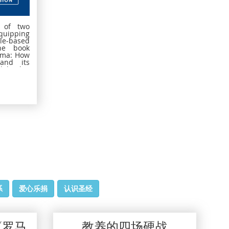
d of two
quipping
ble-based
he book
uma: How
and its
el. This
applied
he best
o address
 wounds
, ethnic
ers, car
r events.
ated and
ies with
roups in
 and the
系
爱心乐捐
认识圣经
《罗马
教养的四场硬战