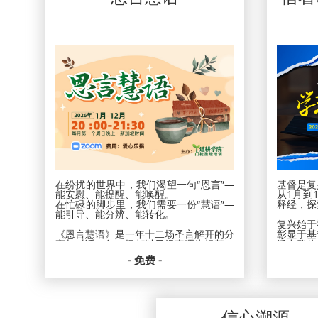
在纷扰的世界中，我们渴望一句“恩言”—
基督是复
能安慰、能提醒、能唤醒。
从1月到
在忙碌的脚步里，我们需要一份“慧语”—
释经，探
能引导、能分辨、能转化。
复兴始于
《恩言慧语》是一年十二场圣言解开的分
彰显于基
享与对话，每一场都以圣经真理为根基，
活出群体
结合生活的洞见与属灵的实践，帮助我
- 免费 -
们： 在信仰中重新得力
每月一课
在生活中活出恩典
在关系中建立智慧
让复兴的
另外【恩言慧语】也会让你的读经生活产
共同学习
生变化！
到穿上新
信心溯源