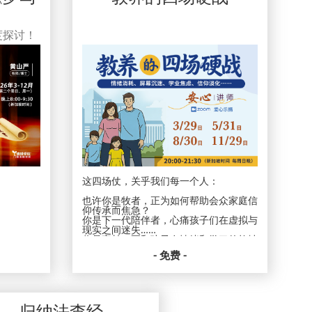
度探讨！
这四场仗，关乎我们每一个人：
也许你是牧者，正为如何帮助会众家庭信
仰传承而焦急？
你是下一代陪伴者，心痛孩子们在虚拟与
？
现实之间迷失……
你是家长，正和孩子在情绪和学习的拉扯
活祭”？
中感到耗竭……
- 免费 -
甚至你是单身或未育者，却也在这浪潮中
思考：我该如何预备自己，来支持身边的
下一代？
这不仅是“教养之战”，更是“生命影响生
归纳法查经
，周一晚上
命”的属灵争战。我们邀请你，不再以角