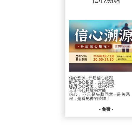
手握“红、蓝、紫、绿、橙”五色神剑，
从基督的
掌握“相同、相似、相反、相关、相称”的
一起扎根
寻宝图，像侦探一样解开经文奥秘！
每月主题
告别沉闷，开启一段多彩的读经之旅。
让我们在
从这里开始，真正读懂、祷读、活出上帝
的话！
日期：20
立即加入，发现圣经的可爱与深刻！
新加坡
日期：2026年1月4-12月6日
20:00-21
平台：Z
新加坡时间：每月第一个周日晚上
费用：爱
20:00-21:30
平台：ZOOM
PDPA
费用：爱心乐捐
时，就表
属下的各
PDPA * 在向我们提供您个人资料的同
策来收集
时，就表示您已同意让新加坡圣经公会和
会竭力只
属下的各项事工按照本会网页上的隐私政
据。
策来收集、使用您的个人信息数据。我们
会竭力只在所需的范围内使用所收集的数
信心溯源--开启信心旅程
据。
解析信心根基，走出疑惑
经历信心考验，被神淬炼
见证信心释放的大能
信心，不只是头脑同意--是关系
程，是看见神的荣耀！
全年陪伴你深入圣经，溯源信心，
- 免费 -
命！
适合渴望扎根真理，活出信心的你
一起装备学习！让2026年成为你
成长年”
日期：2026年3月-12月每月一
周日晚上 20：00-21：30（