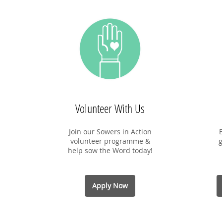
间）
平台：ZOOM
费用：爱心乐捐
PDPA * 在向我们提供您个人
时，就表示您已同意让新加坡圣经
属下的各项事工按照本会网页上的
策来收集、使用您的个人信息数据
会竭力只在所需的范围内使用所收
据。
Volunteer With Us
Join our Sowers in Action
volunteer programme &
g
help sow the Word today!
Apply Now