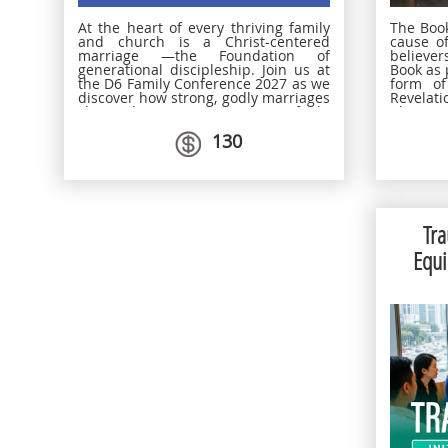
At the heart of every thriving family
The Book
and church is a Christ-centered
cause o
marriage —the Foundation of
believer
generational discipleship. Join us at
Book as 
the D6 Family Conference 2027 as we
form of 
discover how strong, godly marriages
Revelat
shape the next generation in faith.
Christ
Whether you are married, single, or
Revelati
130
serving in any season of life, there is
this st
a place for you at this conference.
interpre
Together, let's explore how each of us
the Boo
can contribute to building strong
discussi
families and a lasting spiritual legacy,
opinions
one home at a time.
Tra
Equi