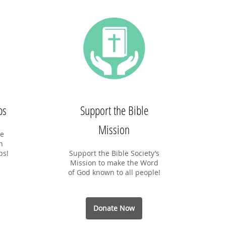
PDPA * 在向我们提供您个人资料的同
日 （周一、周二、周四、周五晚）
时，就表示您已同意让新加坡圣经公会和
20:00-21:30新加坡时间
属下的各项事工按照本会网页上的隐私政
zoom
策来收集、使用您的个人信息数据。我们
早鸟价48新币（原价68新币）
会竭力只在所需的范围内使用所收集的数
价截至日期8月3日，报名截止日期8
据。
日
A * 在向我们提供您个人资料的同
就表示您已同意让新加坡圣经公会和
的各项事工按照本会网页上的隐私政
收集、使用您的个人信息数据。我们
力只在所需的范围内使用所收集的数
ps
Support the Bible
Mission
he
n
ps!
Support the Bible Society’s
Mission to make the Word
of God known to all people!
Donate Now