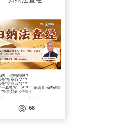
色划分，而是以 “共同体” 的身份，一起
进入这场关键对话：
情绪之战｜从吼叫到安稳
人资料的同
成为彼此的情绪疏导，而非风暴本身。
圣经公会和
上的隐私政
学业之战｜从焦虑到动力
数据。我们
停止无效内耗，协助孩子发现并发挥优
所收集的数
势。
屏幕之战｜从沉迷到管理
揭露成瘾背后的秘密，以管家思维善用资
源。
信仰之战｜从教导到活出
刻意营造环境，让信仰可活、可传、可扎
根。
这不是只给父母的课程，我们将融合圣经
念的，你明白吗？
智慧、教育心法与关系实践，帮助你在所
是“断章取义”？
处的位置，发挥真实的影响力。
是“空洞口号”？
要一套扎实、科学且充满喜乐的研经
教养四战｜破局同行
，帮你读懂《圣经》
这一次，我们一起为恢复、为建造、为传
承而战。
磊长老亲授，四堂课带你实操、练
灵眼力”：
日期：2026年3.29日、5.31日、8.30
68
：发现细节，看清经文真相。
日、11.29日
：纵观上下文，捕捉真理核心。
新加坡时间：周日晚上20：00-21：30
：对接生活，让信仰“落地有感”。
平台：ZOOM
优惠进行中！名额有限，邀你一同领
费用：爱心乐捐
经的甘甜。
2026年8月17日、18日、20日、