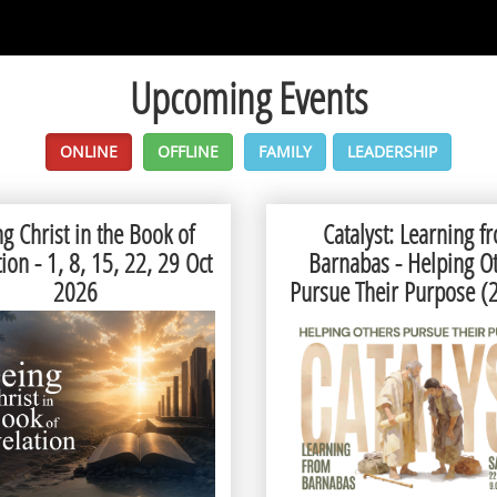
Upcoming Events
ONLINE
OFFLINE
FAMILY
LEADERSHIP
g Christ in the Book of
Catalyst: Learning f
ion - 1, 8, 15, 22, 29 Oct
Barnabas - Helping O
2026
Pursue Their Purpose (
August 2026)