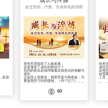
至高与丰盛
8：00-9：30
真理 . 活出复兴
平台：ZOOM
走过负伤、疗愈、生命转化的历程
深化 . 同行见证成长
费用：爱心乐捐
基督里携手走向生命的复兴！
PDPA * 在向我们提供您个
26年1月18-12月20日
时，就表示您已同意让新加坡
时间：每月第三个周日晚上
属下的各项事工按照本会网页
:30
策来收集、使用您的个人信息
OOM
会竭力只在所需的范围内使用
心乐捐
据。
 * 在向我们提供您个人资料的同
示您已同意让新加坡圣经公会和
项事工按照本会网页上的隐私政
、使用您的个人信息数据。我们
在所需的范围内使用所收集的数
受伤究竟阻碍了人格发展，
你所
还是激发了成长的新动力？
读经总
负伤的愈合必须伴随着自我意识的觉醒与
应用总
成长。
你需
，是旅
正如诗人觉察说：我受苦是与我有益，为
工具
要使我学习祢的律例。（诗119:71）。
本课程旨在整合圣经人物、心理咨询与灵
王白
共建生
命塑造，
就“属
60
为自我提供三个成长框架：
观察
！
确认自我定位、
解释
的“信心
迷失自我定位、
应用
重寻自我定位的生命导向。
早鸟
次第四个
借此整合自我、寻获真我，进而活出充满
受读
新加坡时
福音意义的人生。
日期：