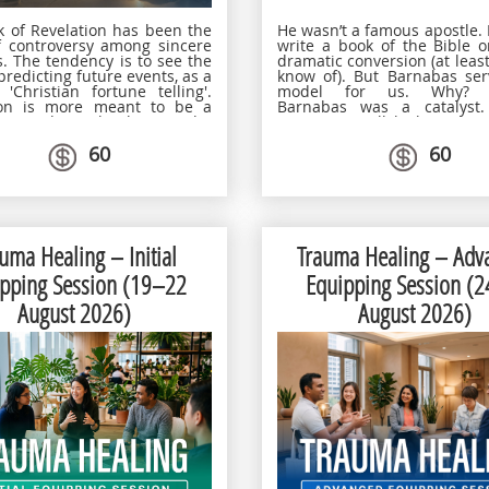
He wasn’t a famous apostle. 
 of Revelation has been the
write a book of the Bible 
f controversy among sincere
dramatic conversion (at least
s. The tendency is to see the
know of). But Barnabas ser
predicting future events, as a
model for us. Why? B
'Christian fortune telling'.
Barnabas was a catalyst.
ion is more meant to be a
series, we will look at spec
 centred Book, being The
God used him to encourag
on of Jesus Christ (1:1). Yet
60
60
by both his words and a
udy will not neglect the
whether he was focusing
tation of history as found in
person at a time or a g
k. There will be time for
people. In four sessions, we
on, with respect for differing
this servant of God: P
 about Revelation.
Purpose, Meeting Needs, N
Faith, Developing Potential. 
uma Healing – Initial
Trauma Healing – Adv
steady faithfulness in using 
for God’s kingdom was vita
pping Session (19–22
Equipping Session (2
lives of believers throughout
In Catalyst, we will learn 
August 2026)
August 2026)
Barnabas, we can change th
one small act at a time.