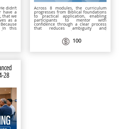
He didn’t
Across 8 modules, the curriculum
or have a
progresses from Biblical foundations
, that we
to practical application, enabling
ves as a
participants to mentor with
ecause
confidence through a clear process
 In this
that reduces ambiguity and
ific ways
maximises spiritual and professional
e others
fruitfulness.
100
ctions,
 on one
roup of
 will see
ursuing
urturing
Barnabas’
anced
his gifts
l in the
4-28
 history.
that like
e world,