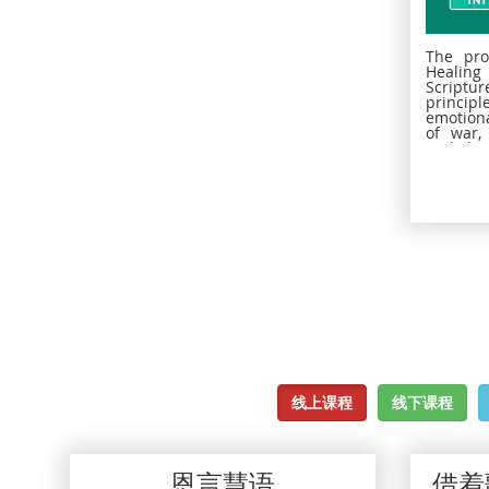
The pr
Healin
Script
principl
emotion
of war, 
and abu
线上课程
线下课程
恩言慧语
借着