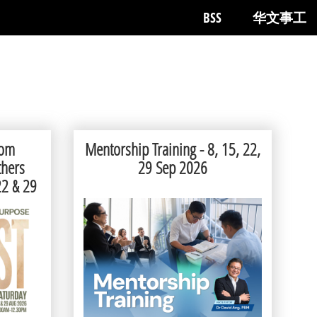
BSS
华文事工
rom
Mentorship Training - 8, 15, 22,
thers
29 Sep 2026
22 & 29