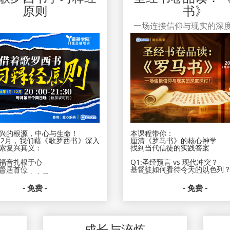
原则
书》
一场连接信仰与现实的深
兴的根源，中心与生命！
本课程带你：
12月，我们藉《歌罗西书》深入
厘清《罗马书》的核心神学
索复兴真义：
找到当代信徒的实践答案
福音扎根于心
Q1:圣经预言 vs 现代冲突？
督居首位
基督徒如何看待今天的以色列
见证的生命力量
Q2:灵修口号 vs 真实牺牲？
如何真正实践“将身体献上当作
- 免费 -
- 免费 -
告别模糊，拥抱清晰！
火，燃烧个人、点亮群体！
在纷繁世代，活出笃定信仰。
、彼此建造
人、活出爱的关系
日期：2026年3月8-12月14日
成长与淬炼
新加坡时间：每月第二个周日