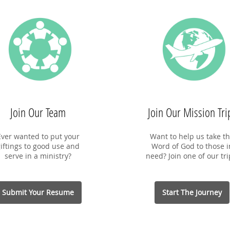
21
日期：2026年9月12、19、26日、10月3
时间：
日
平台：
时间：周六晚上19:30-21:30分（新加坡
费用：
资料的同
时间）
早鸟
公会和
讲师：王志扬牧师/博士
月10
隐私政
平台：ZOOM
。我们
费用：60新币/180马币
PDP
集的数
报名截止日期：2026年9月1日
时，
属下
PDPA * 在向我们提供您个人资料的同
策来
时，就表示您已同意让新加坡圣经公会和
会竭
属下的各项事工按照本会网页上的隐私政
据。
策来收集、使用您的个人信息数据。我们
会竭力只在所需的范围内使用所收集的数
Join Our Team
Join Our Mission Tri
据。
Ever wanted to put your
Want to help us take t
iftings to good use and
Word of God to those i
serve in a ministry?
need? Join one of our tri
Submit Your Resume
Start The Journey